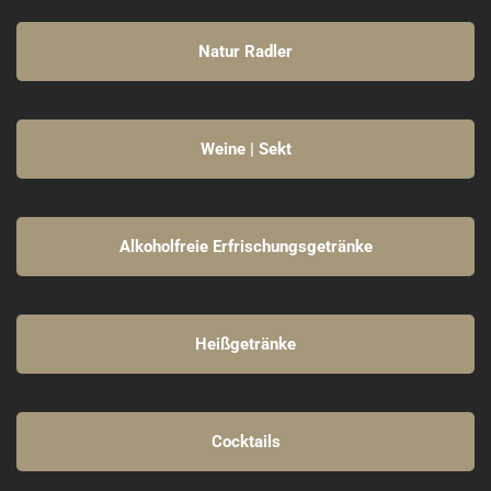
Natur Radler
Weine | Sekt
Alkoholfreie Erfrischungsgetränke
Heißgetränke
Cocktails