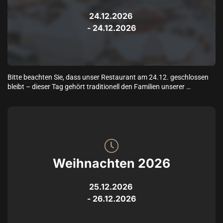
serviert Ihnen die hochwertige Gastronomie des Störtebeker 
Braugasthauses ein exquisites 3-Gänge-Menü mit einer 
24.12.2026
erstklassigen Küche aus saisonalen und regionalen Zutaten. 
 - 
24.12.2026
Worauf warten Sie noch?

Seien Sie jetzt live bei unserem Krimidinner Greifswald dabei und 
gehen Sie auf Verbrecherjagd!

HINWEIS: Diese Location ist nicht vollständig barrierefrei. 

Buchen Sie direkt unter (externer Link):
Bitte beachten Sie, dass unser Restaurant am 24.12. geschlossen 
bleibt – dieser Tag gehört traditionell den Familien unserer 
Mitarbeiter.

„Sichern Sie sich jetzt schon Ihren Tisch für den 1. oder 2. 
Weihnachtsfeiertag – unsere Plätze sind erfahrungsgemäß schnell 
vergeben!“
Weihnachten 2026
25.12.2026
 - 
26.12.2026