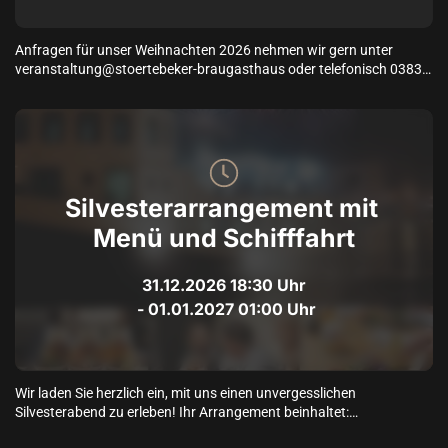
Anfragen für unser Weihnachten 2026 nehmen wir gern unter 
veranstaltung@stoertebeker-braugasthaus oder telefonisch 03834 
578 30 entgegen. 

Wir haben für Weihnachten folgende Reservierungszeiten:

Mittag:  11:30 & 13:30  Uhr

Abend: 17:00 & 18:00 Uhr
Silvesterarrangement mit 
Menü und Schifffahrt
31.12.2026
18:30
 Uhr
 - 
01.01.2027
01:00
 Uhr
Wir laden Sie herzlich ein, mit uns einen unvergesslichen 
Silvesterabend zu erleben! Ihr Arrangement beinhaltet:

•	Aperitif zur Begrüßung
