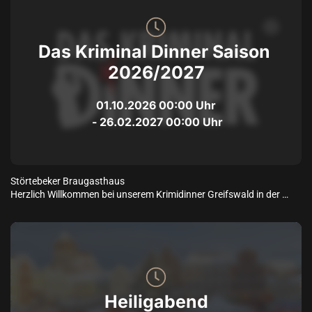
Das Kriminal Dinner Saison 
2026/2027
01.10.2026
00:00
 Uhr
 - 
26.02.2027
00:00
 Uhr
Störtebeker Braugasthaus

Herzlich Willkommen bei unserem Krimidinner Greifswald in der 
wunderschönen Hansestadt! Mit der einzigartigen Lage am Fluss 
Ryck und der Ostsee, glänzt die Stadt mit vielen unterschiedlichen 
Sehenswürdigkeiten. Egal ob Sie eine Stadt voller historischer 
Gebäude besichtigen möchten oder sich die pure Idylle wünschen, in 
Greifswald ist für jeden etwas Passendes dabei! Doch aufgepasst! 
Im Störtebeker Braugasthaus in Greifswald wird es kriminell! Helfen 
Sie dabei einen skrupellosen Killer zu schnappen und ihn hinter 
Heiligabend
Gitter zu bringen. Damit Sie auch ordentlich miträtseln können, 