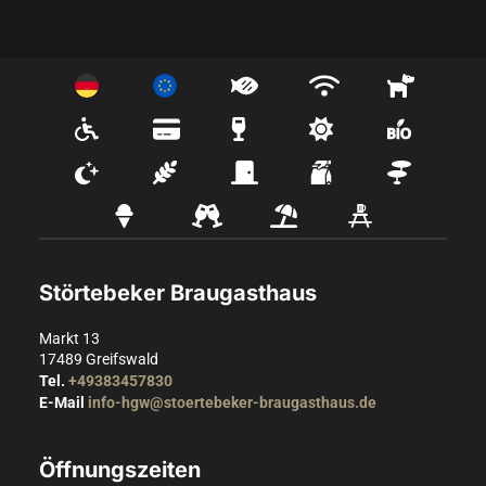
•	4-Gang-Menü mit regionalen Köstlichkeiten (auch vegetarisch 
verfügbar)

•	Schifffahrt auf der MS Stubnitz

•	Spektakuläres Feuerwerk vom Wasser aus

149,00 € pro Person zzgl. Getränke

Ihre Störtebeker Braugasthaus GmbH

und das Team der MS Stubnitz
Störtebeker Braugasthaus
Markt 13
17489
Greifswald
Tel.
+49383457830
E-Mail
info-hgw@stoertebeker-braugasthaus.de
Öffnungszeiten