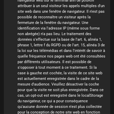
navigateur web sur le terminal afin de pouvoir 
attribuer à un seul visiteur les appels multiples d'un 
site web dans une fenêtre de navigateur. Il n'est pas 
possible de reconnaître un visiteur après la 
fermeture de la fenêtre du navigateur. Une 
identification via l'adresse IP (même sous forme 
non abrégée) n'a pas lieu. Le traitement des 
données s'effectue sur la base de l'art. 6, alinéa 1, 
phrase 1, lettre f du RGPD ou de l'art. 15, alinéa 3 de 
la loi sur les télémédias et dans l'intérêt de savoir à 
quelle fréquence nos pages web ont été consultées 
par différents utilisateurs. Il est possible de 
s'opposer à tout moment à ce traitement. Si la 
case à gauche est cochée, la visite de ce site web 
est actuellement enregistrée dans le cadre de la 
mesure d'audience. Veuillez désactiver la coche 
pour que la visite ne soit plus enregistrée. Dans ce 
cas, un opt-out est enregistré dans le localStorage 
du navigateur, ce qui a pour conséquence 
qu'aucune donnée de session n'est plus collectée 
pour la conception de notre site web en fonction 