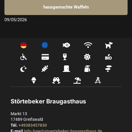
hausgemachte Waffeln
09/05/2026
Störtebeker Braugasthaus
Markt 13
17489
Greifswald
Tél.
+49383457830
E-mail
info-hgw@stoertebeker-braugasthaus.de